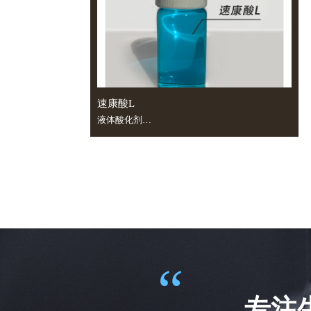
速康酸L
液体酸化剂
高效缓冲保持超高稳定酸性PH值
“
专注