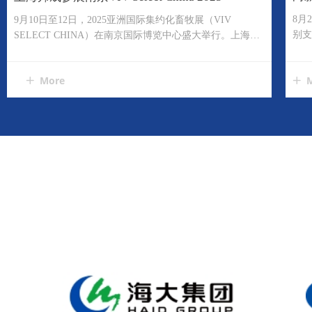
难
8月
9月10日至12日，2025亚洲国际集约化畜牧展（VIV
别支
SELECT CHINA）在南京国际博览中心盛大举行。上海邦
大开
成携创新产品与解决方案精彩亮相，成为展会现场的一大
亮点。展位前人头攒动，客户咨询源源不断。
More
ꄶ
ꄶ