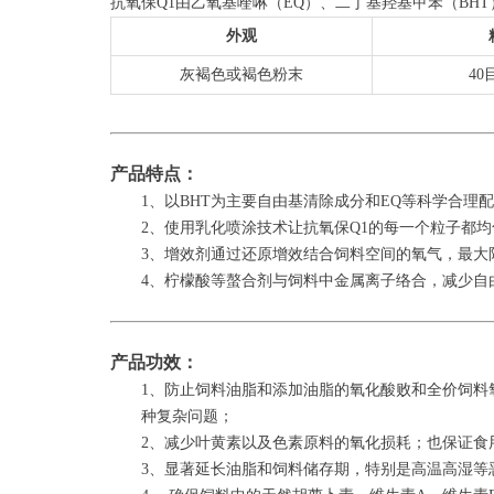
抗氧保Q1由乙氧基喹啉（EQ）、二丁基羟基甲苯（B
外观
灰褐色或褐色粉末
40
产品特点：
1、以BHT为主要自由基清除成分和EQ等科学合理
2、使用乳化喷涂技术让抗氧保Q1的每一个粒子都
3、增效剂通过还原增效结合饲料空间的氧气，最大
4、柠檬酸等螯合剂与饲料中金属离子络合，减少自
产品功效：
1、防止饲料油脂和添加油脂的氧化酸败和全价饲料
种复杂问题；
2、减少叶黄素以及色素原料的氧化损耗；也保证食
3、显著延长油脂和饲料储存期，特别是高温高湿等