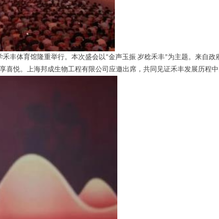
学禾丰体育馆隆重举行。本次盛会以
“
金声玉振
岁
稔
禾丰
”
为主题。来自政
享喜悦。上海邦成生物工程有限公司应邀出席，共同见证禾
丰发展
历程中