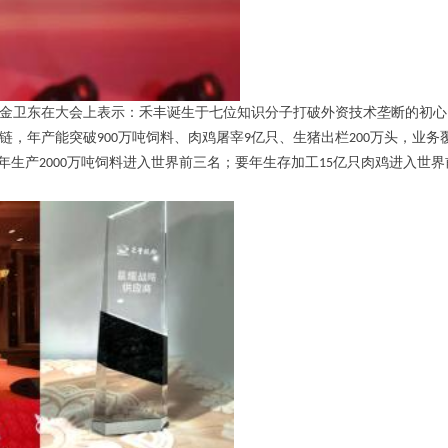
金卫东在大会上表示：禾丰诞生于七位知识分子打破外资技术垄断的初心
链，年产能突破
900
万吨饲料、肉鸡屠宰
9
亿只、生猪出栏
200
万头，业务
年生产
2000
万吨饲料进入世界前三名；要
年生存
加工
15
亿只肉鸡进入世界