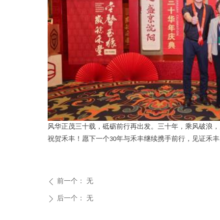
风华正茂三十载，砥砺
前行再
出发。三十年，乘风破浪，
祝贺禾丰！愿下一个
30
年与禾丰继续携手前行，见证禾丰
前一个：
无
ꄴ
后一个：
无
ꄲ