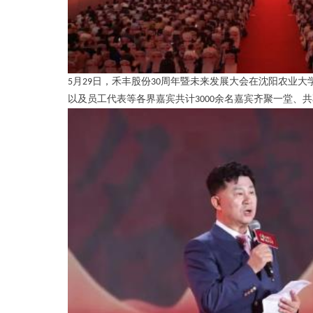
5
月
29
日，禾丰股份
30
周年
暨未来
发展大会在沈阳农业大
以及员工代表等各界嘉宾共计
3000
余名嘉宾齐聚一堂、共