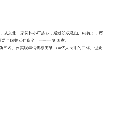
，从东北一家饲料小厂起步，通过股权激励广纳英才，历
覆盖全国并延伸多个；一带一路
’
国家。
前三名。要实现年销售额突破
1000
亿人民币的目标。也要