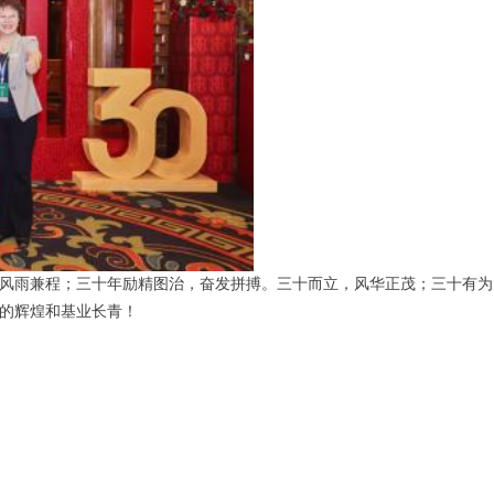
风雨兼程；三十年励精图治，奋发拼搏。三十而立，风华正茂；三十有为
的辉煌和基业长青！